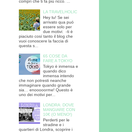
compri che ti fa più ricco. ...
LA TRAVELHOLIC
Hey tu! Se sei
arrivato qua puó
essere solo per
due motivi: -ti è
piaciuto cosí tanto il blog che
vuoi conoscere la faccia di
questa s...
65 COSE DA
FARE A TOKYO
Tokyo è inmensa e
quando dico
inmensa intendo
che non potresti neanche
immaginare quando grande
sia… enooooorme! Questo è
uno dei motivi per...
LONDRA: DOVE
MANGIARE CON
10€ (O MENO!)
Perderti per le
stradine e i
quartieri di Londra, scoprire i