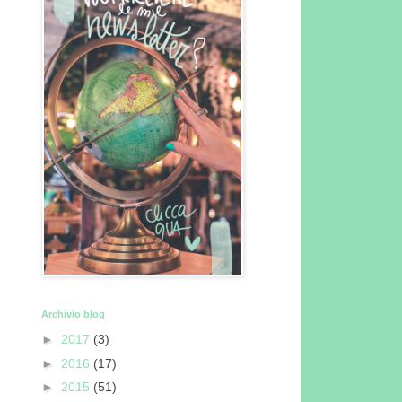
Archivio blog
►
2017
(3)
►
2016
(17)
►
2015
(51)