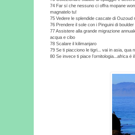
74 Far sí che nessuno ci offra mopane wor
magnatelo tu!
75 Vedere le splendide cascate di Ouzoud n
76 Prendere il sole con i Pinguini di boulde
77 Assistere alla grande migrazione annuale 
acqua e cibo
78 Scalare il kilimanjaro
79 Se ti piacciono le tigri... vai in asia, qu
80 Se invece ti piace l'ornitologia...africa é i