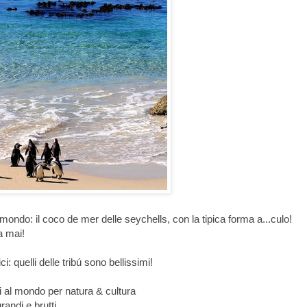
ndo: il coco de mer delle seychells, con la tipica forma a...culo!
a mai!
i: quelli delle tribú sono bellissimi!
i al mondo per natura & cultura
randi e brutti