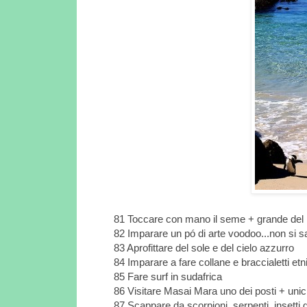
81 Toccare con mano il seme + grande del mo
82 Imparare un pó di arte voodoo...non si s
83 Aprofittare del sole e del cielo azzurro
84 Imparare a fare collane e braccialetti etnic
85 Fare surf in sudafrica
86 Visitare Masai Mara uno dei posti + unic
87 Scappare da scorpioni, serpenti, insetti g