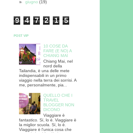
►
giugno
(19)
9
4
7
2
1
5
POST VIP
10 COSE DA
FARE (E NO) A
CHIANG MAI
Chiang Mai, nel
nord della
Tailandia, è una delle mete
indispensabili in un primo
viaggio nella terra dei sorrisi. A
me, personalmente, pia...
QUELLO CHE I
TRAVEL
BLOGGER NON
DICONO
Viaggiare è
fantastico. Sí, lo è. Viaggiare è
la miglior scuola. Sí, lo è.
Viaggiare è l'unica cosa che