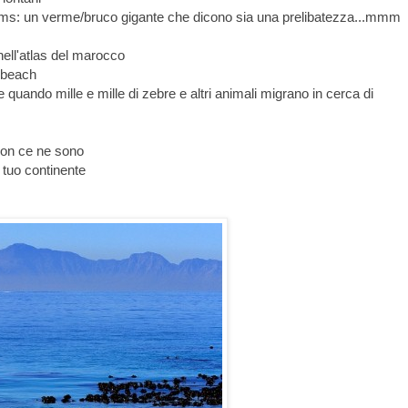
ms: un verme/bruco gigante che dicono sia una prelibatezza...mmm
ell'atlas del marocco
r beach
quando mille e mille di zebre e altri animali migrano in cerca di
a non ce ne sono
l tuo continente