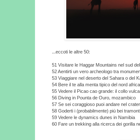
...eccoti le altre 50:
51 Visitare le Haggar Mountains nel sud del
52 Aentirti un vero archeologo tra monumenti 
53 Viaggiare nel deserto del Sahara o del 
54 Bere il te alla menta tipico del nord afr
55 Vedere il Picao cao grande: il collo vul
56 Diving in Pounta de Ouro, mozambico
57 Se sei coraggioso puoi andare nel cratere 
58 Goderti i (probabilmente) piú bei tramonti
59 Vedere le dynamics dunes in Namibia
60 Fare un trekking alla ricerca dei gorill