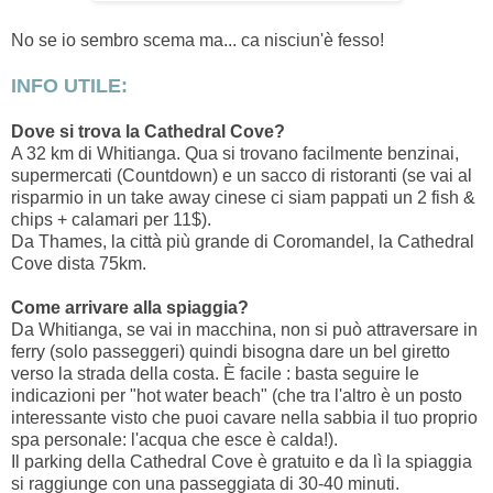
No se io sembro scema ma... ca nisciun'è fesso!
INFO UTILE:
Dove si trova la Cathedral Cove?
A 32 km di Whitianga. Qua si trovano facilmente benzinai,
supermercati (Countdown) e un sacco di ristoranti (se vai al
risparmio in un take away cinese ci siam pappati un 2 fish &
chips + calamari per 11$).
Da Thames, la città più grande di Coromandel, la Cathedral
Cove dista 75km.
Come arrivare alla spiaggia?
Da Whitianga, se vai in macchina, non si può attraversare in
ferry (solo passeggeri) quindi bisogna dare un bel giretto
verso la strada della costa. È facile : basta seguire le
indicazioni per "hot water beach" (che tra l'altro è un posto
interessante visto che puoi cavare nella sabbia il tuo proprio
spa personale: l'acqua che esce è calda!).
Il parking della Cathedral Cove è gratuito e da lì la spiaggia
si raggiunge con una passeggiata di 30-40 minuti.