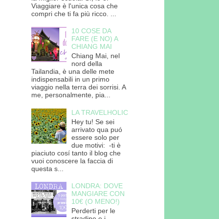
Viaggiare è l'unica cosa che
compri che ti fa più ricco. ...
10 COSE DA
FARE (E NO) A
CHIANG MAI
Chiang Mai, nel
nord della
Tailandia, è una delle mete
indispensabili in un primo
viaggio nella terra dei sorrisi. A
me, personalmente, pia...
LA TRAVELHOLIC
Hey tu! Se sei
arrivato qua puó
essere solo per
due motivi: -ti è
piaciuto cosí tanto il blog che
vuoi conoscere la faccia di
questa s...
LONDRA: DOVE
MANGIARE CON
10€ (O MENO!)
Perderti per le
stradine e i