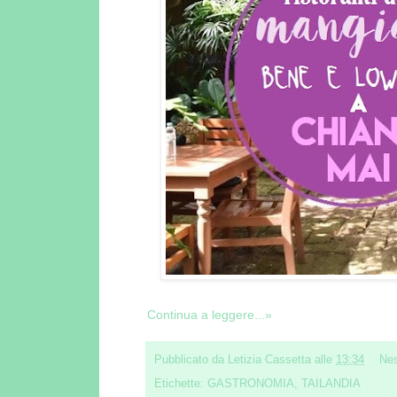
Continua a leggere...»
Pubblicato da
Letizia Cassetta
alle
13:34
Ne
Etichette:
GASTRONOMIA
,
TAILANDIA