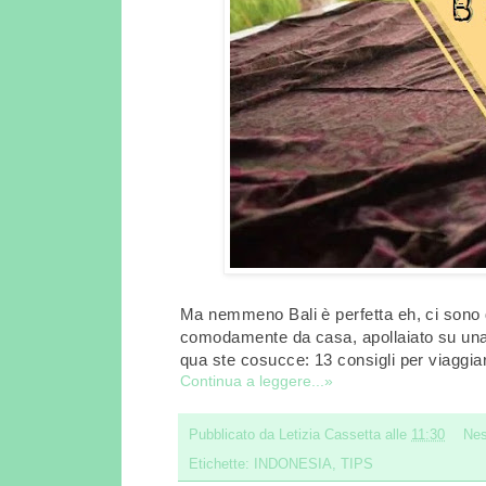
Ma nemmeno Bali è perfetta eh, ci sono 
comodamente da casa, apollaiato su una 
qua ste cosucce: 13 consigli per viaggiare
Continua a leggere...»
Pubblicato da
Letizia Cassetta
alle
11:30
Ne
Etichette:
INDONESIA
,
TIPS