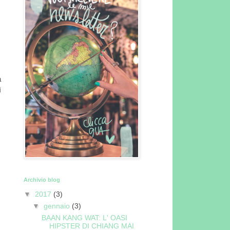
a
ì
Archivio blog
▼
2017
(3)
▼
gennaio
(3)
BAAN KANG WAT: L' OASI
HIPSTER DI CHIANG MAI