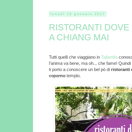
lunedì 16 gennaio 2017
RISTORANTI DOVE
A CHIANG MAI
Tutti quelli che viaggiano in
Tailandia
conosc
l’anima va bene, ma oh... che fame! Quindi
ti porto a conoscere un bel pò di
ristorant
capanna
templo.