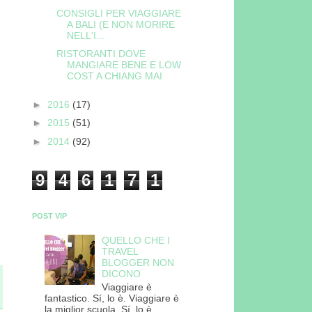
CONSIGLI PER VIAGGIARE
A BALI (E NON MORIRE
NELL'I...
RISTORANTI DOVE
MANGIARE BENE E LOW
COST A CHIANG MAI
►
2016
(17)
►
2015
(51)
►
2014
(92)
9
4
6
1
7
1
POST VIP
QUELLO CHE I
TRAVEL
BLOGGER NON
DICONO
Viaggiare è
fantastico. Sí, lo è. Viaggiare è
la miglior scuola. Sí, lo è.