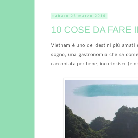
sabato 26 marzo 2016
10 COSE DA FARE 
Vietnam è uno dei destini più amati e 
sogno, una gastronomia che sa come f
raccontata per bene, incuriosisce (e n