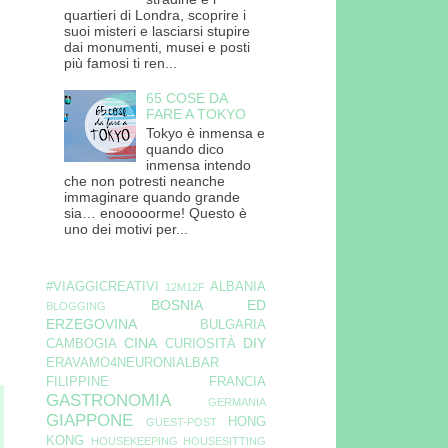
quartieri di Londra, scoprire i
suoi misteri e lasciarsi stupire
dai monumenti, musei e posti
più famosi ti ren...
65 COSE DA
FARE A TOKYO
Tokyo è inmensa e
quando dico
inmensa intendo
che non potresti neanche
immaginare quando grande
sia… enooooorme! Questo è
uno dei motivi per...
#VIAGGICREATIVI
ALBANIA
12M12F
BOSNIA ED
BLOGGING
ERZEGOVINA
BULGARIA
CINA
DIY
CAMBOGIA
CURIOSITÀ
ERAVAMO4NEURONIALBAR
FILIPPINE
FRANCIA
GASTRONOMIA
GERMANIA
GIAPPONE
HONG
GUEST-POST
KONG
HOUSEKEEPING
HOUSESITTING