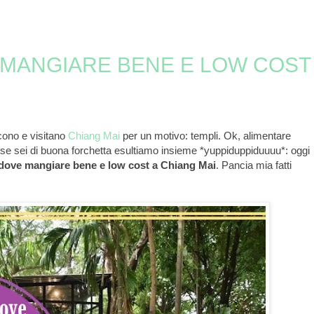
 MANGIARE BENE E LOW COST
ono e visitano
Chiang Mai
per un motivo: templi. Ok, alimentare
 se sei di buona forchetta esultiamo insieme *yuppiduppiduuuu*: oggi
i dove mangiare bene e low cost a Chiang Mai
. Pancia mia fatti