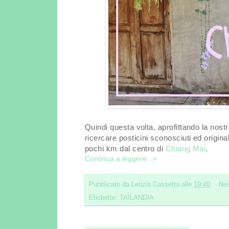
Quindi questa volta, aprofittando la nost
ricercare posticini sconosciuti ed origin
pochi km dal centro di
Chiang Mai
.
Continua a leggere...»
Pubblicato da
Letizia Cassetta
alle
19:40
Ne
Etichette:
TAILANDIA